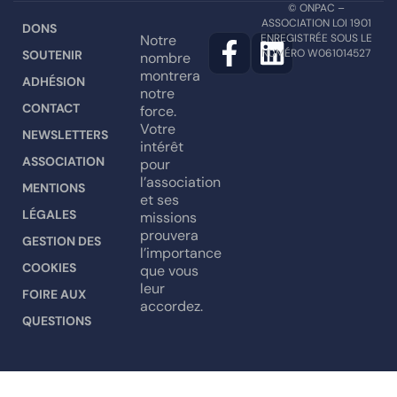
© ONPAC –
ASSOCIATION LOI 1901
DONS
Notre
ENREGISTRÉE SOUS LE
NUMÉRO W061014527
SOUTENIR
nombre
montrera
ADHÉSION
notre
CONTACT
force.
Votre
NEWSLETTERS
intérêt
ASSOCIATION
pour
l’association
MENTIONS
et ses
LÉGALES
missions
prouvera
GESTION DES
l’importance
COOKIES
que vous
leur
FOIRE AUX
accordez.
QUESTIONS