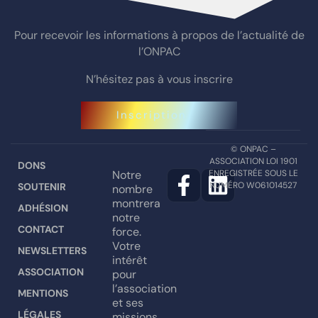
Pour recevoir les informations à propos de l’actualité de
l’ONPAC
N’hésitez pas à vous inscrire
Inscription
© ONPAC –
ASSOCIATION LOI 1901
DONS
Notre
ENREGISTRÉE SOUS LE
NUMÉRO W061014527
SOUTENIR
nombre
montrera
ADHÉSION
notre
CONTACT
force.
Votre
NEWSLETTERS
intérêt
ASSOCIATION
pour
l’association
MENTIONS
et ses
LÉGALES
missions