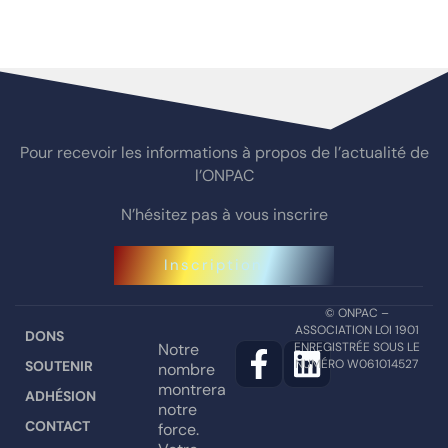
Pour recevoir les informations à propos de l’actualité de
l’ONPAC
N’hésitez pas à vous inscrire
Inscription
© ONPAC –
ASSOCIATION LOI 1901
DONS
Notre
ENREGISTRÉE SOUS LE
NUMÉRO W061014527
SOUTENIR
nombre
montrera
ADHÉSION
notre
CONTACT
force.