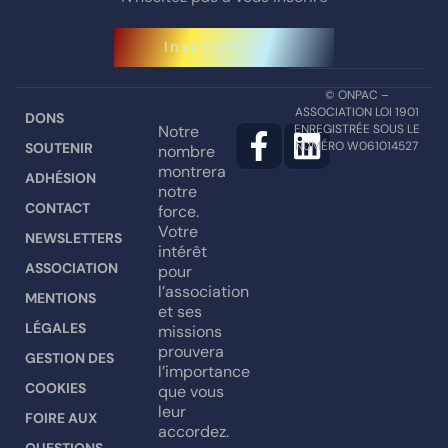
Inscription
© ONPAC –
ASSOCIATION LOI 1901
DONS
Notre
ENREGISTRÉE SOUS LE
NUMÉRO W061014527
SOUTENIR
nombre
montrera
ADHÉSION
notre
CONTACT
force.
Votre
NEWSLETTERS
intérêt
ASSOCIATION
pour
l’association
MENTIONS
et ses
LÉGALES
missions
prouvera
GESTION DES
l’importance
COOKIES
que vous
leur
FOIRE AUX
accordez.
QUESTIONS